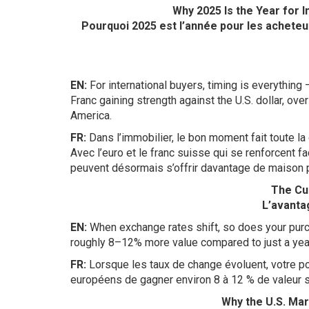
Why 2025 Is the Year for I
Pourquoi 2025 est l’année pour les acheteur
EN:
For international buyers, timing is everything 
Franc gaining strength against the U.S. dollar, o
America.
FR:
Dans l’immobilier, le bon moment fait toute l
Avec l’euro et le franc suisse qui se renforcent f
peuvent désormais s’offrir davantage de maison
The Cu
L’avanta
EN:
When exchange rates shift, so does your purc
roughly 8–12% more value compared to just a yea
FR:
Lorsque les taux de change évoluent, votre po
européens de gagner environ 8 à 12 % de valeur s
Why the U.S. Mar