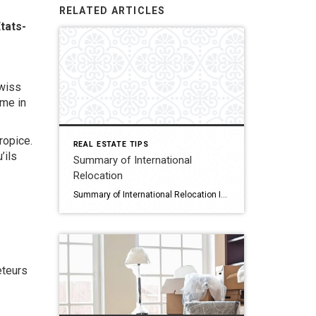
RELATED ARTICLES
tats-
Swiss
ome in
ropice.
REAL ESTATE TIPS
’ils
Summary of International
Relocation
Summary of International Relocation International relocation has been a passion of mine since 2005. I have had the privilege of guiding families and individuals through the many layers of a new international adventure. I understand that a move across borders is not just a real estate decision, but a life transition. My role is to […]
eteurs