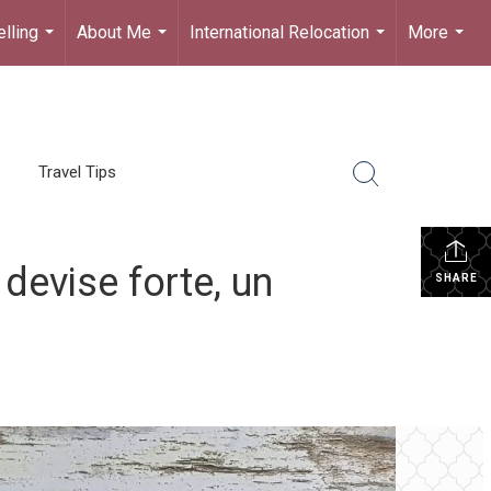
lling
About Me
International Relocation
More
...
...
...
...
Travel Tips
devise forte, un
SHARE