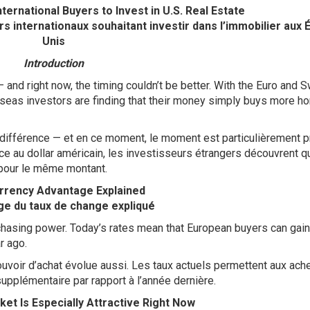
nternational Buyers to Invest in U.S. Real Estate
s internationaux souhaitant investir dans l’immobilier aux É
Unis
Introduction
— and right now, the timing couldn’t be better. With the Euro and 
verseas investors are finding that their money simply buys more h
a différence — et en ce moment, le moment est particulièrement p
ace au dollar américain, les investisseurs étrangers découvrent qu
 pour le même montant.
rrency Advantage Explained
ge du taux de change expliqué
hasing power. Today’s rates mean that European buyers can gain
r ago.
uvoir d’achat évolue aussi. Les taux actuels permettent aux ach
upplémentaire par rapport à l’année dernière.
ket Is Especially Attractive Right Now