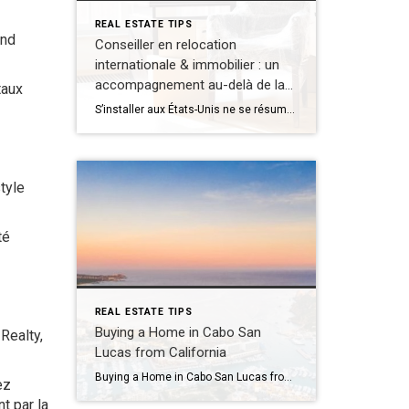
REAL ESTATE TIPS
and
Conseiller en relocation
internationale & immobilier : un
accompagnement au-delà de la
taux
transaction
S’installer aux États-Unis ne se résume pas à acheter un bien immobilier. Pour les clients internationaux, il s’agit d’un véritable changement de vie. Le rôle d’un conseiller en relocation internationale et immobilier est d’apporter une vision globale et structurée, bien au-delà de la transaction, afin d’aligner stratégie immobilière, calendrier migratoire et choix de vie. […]
style
té
REAL ESTATE TIPS
Buying a Home in Cabo San
Realty,
Lucas from California
Buying a Home in Cabo San Lucas from California: A Clear Guide for Your Next International Move By Maria Clevenger, Global Luxury Real Estate Advisor (DRE#02229018) Buying a home in Cabo San Lucas has become very popular for Californians. The trip is short, the weather is warm, and the lifestyle feels relaxed and welcoming. Many […]
ez
t par la