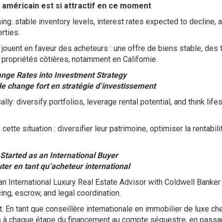
américain est si attractif en ce moment
ing: stable inventory levels, interest rates expected to decline, 
rties.
 jouent en faveur des acheteurs : une offre de biens stable, des 
 propriétés côtières, notamment en Californie.
nge Rates into Investment Strategy
e change fort en stratégie d’investissement
y: diversify portfolios, leverage rental potential, and think life
ette situation : diversifier leur patrimoine, optimiser la rentabili
Started as an International Buyer
r en tant qu’acheteur international
n International Luxury Real Estate Advisor with Coldwell Banker 
cing, escrow, and legal coordination.
. En tant que conseillère internationale en immobilier de luxe ch
s à chaque étape du financement au compte séquestre, en passan