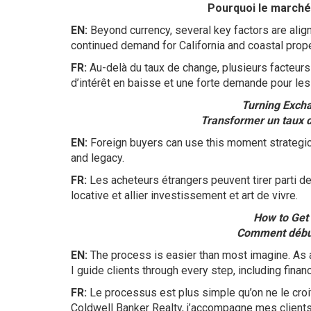
Pourquoi le marché 
EN:
Beyond currency, several key factors are align
continued demand for California and coastal prope
FR:
Au-delà du taux de change, plusieurs facteurs
d’intérêt en baisse et une forte demande pour les
Turning Excha
Transformer un taux d
EN:
Foreign buyers can use this moment strategicall
and legacy.
FR:
Les acheteurs étrangers peuvent tirer parti de c
locative et allier investissement et art de vivre.
How to Get 
Comment débute
EN:
The process is easier than most imagine. As a
I guide clients through every step, including finan
FR:
Le processus est plus simple qu’on ne le croit
Coldwell Banker Realty, j’accompagne mes client